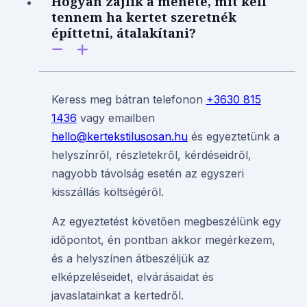
Hogyan zajlik a menete, mit kell
tennem ha kertet szeretnék
építtetni, átalakítani?
Keress meg bátran telefonon
+3630 815
1436
vagy emailben
hello@kertekstilusosan.hu
és egyeztetünk a
helyszínről, részletekről, kérdéseidről,
nagyobb távolság esetén az egyszeri
kisszállás költségéről.
Az egyeztetést követően megbeszélünk egy
időpontot, én pontban akkor megérkezem,
és a helyszínen átbeszéljük az
elképzeléseidet, elvárásaidat és
javaslatainkat a kertedről.