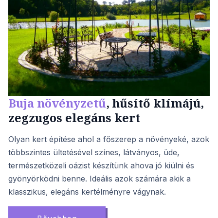
Buja növényzetű
, hűsítő klímájú,
zegzugos elegáns kert
Olyan kert építése ahol a főszerep a növényeké, azok
többszintes ültetésével színes, látványos, üde,
természetközeli oázist készítünk ahova jó kiülni és
gyönyörködni benne. Ideális azok számára akik a
klasszikus, elegáns kertélményre vágynak.