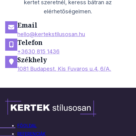
kertet szeretnél, keress bátran az
elérhetőségeimen.
Email
hello@kertekstilusosan.hu
Telefon
+3630 815 1436
Székhely
1081 Budapest, Kis Fuvaros u.4, 6/A.
FŐOLDAL
REFERENCIÁK