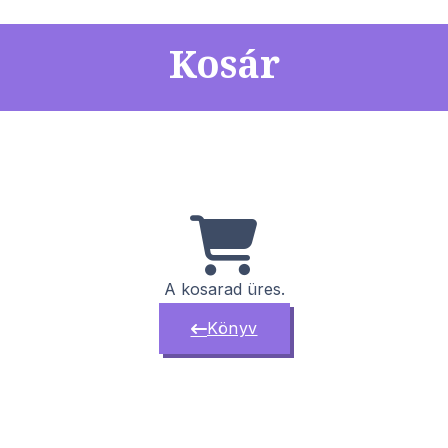
Kosár
A kosarad üres.
Könyv