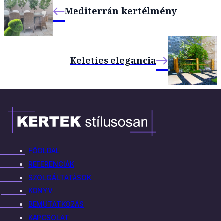
Mediterrán kertélmény
Keleties elegancia
FŐOLDAL
REFERENCIÁK
SZOLGÁLTATÁSOK
KÖNYV
BEMUTATKOZÁS
KAPCSOLAT