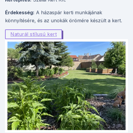
Érdekesség:
A házaspár kerti munkájának
könnyítésére, és az unokák örömére készült a kert.
Naturál stílusú kert