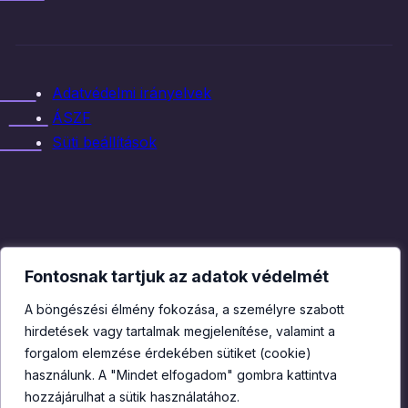
Adatvédelmi irányelvek
ÁSZF
Süti beállítások
Fontosnak tartjuk az adatok védelmét
A böngészési élmény fokozása, a személyre szabott
hirdetések vagy tartalmak megjelenítése, valamint a
forgalom elemzése érdekében sütiket (cookie)
használunk. A "Mindet elfogadom" gombra kattintva
hozzájárulhat a sütik használatához.