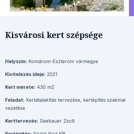
Kisvárosi kert szépsége
Helyszín:
Komárom-Eszterom vármegye
Kivitelezés ideje:
2021
Kert mérete:
430 m2
Feladat:
Kertátalakítás tervezése, kertépítés szakmai
vezetése
Kerttervezés:
Seebauer Zsolt
Kertépítés:
Szalai Kert Kft.