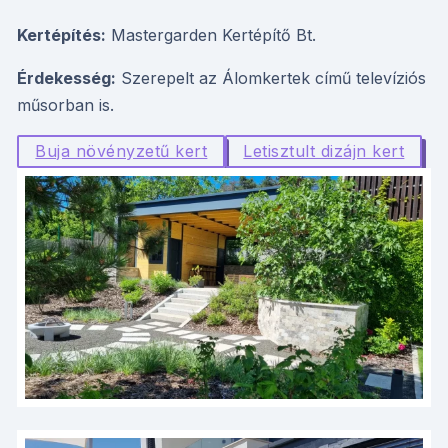
Kertépítés:
Mastergarden Kertépítő Bt.
Érdekesség:
Szerepelt az Álomkertek című televíziós
műsorban is.
Buja növényzetű kert
Letisztult dizájn kert