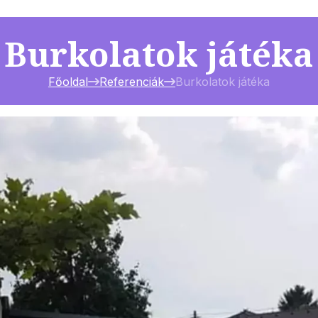
Burkolatok játéka
Főoldal
Referenciák
Burkolatok játéka