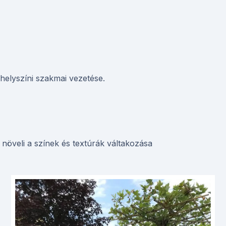
 helyszíni szakmai vezetése.
t növeli a színek és textúrák váltakozása