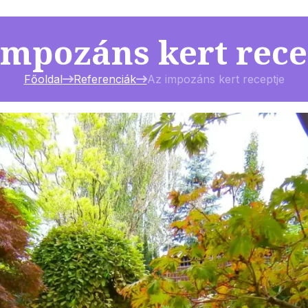
impozáns kert rece
Főoldal
Referenciák
Az impozáns kert receptje