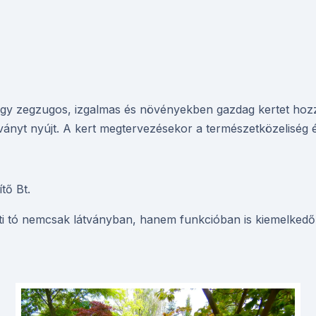
egy zegzugos, izgalmas és növényekben gazdag kertet hozz
ványt nyújt. A kert megtervezésekor a természetközeliség é
tő Bt.
ti tó nemcsak látványban, hanem funkcióban is kiemelkedő,