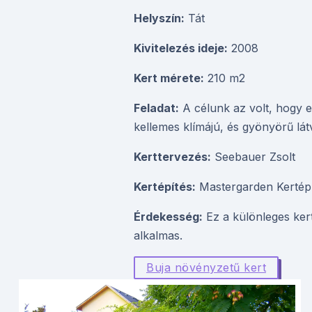
Helyszín:
Tát
Kivitelezés ideje:
2008
Kert mérete:
210 m2
Feladat:
A célunk az volt, hogy 
kellemes klímájú, és gyönyörű lát
Kerttervezés:
Seebauer Zsolt
Kertépítés:
Mastergarden Kertépí
Érdekesség:
Ez a különleges ker
alkalmas.
Buja növényzetű kert